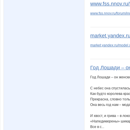
www.fss.nnov.ru/
www.fss.nnov.ru/forum/i
market.yandex.ru
market.yandex.ru/mode
Год Лошади – он
Год Лошади – он женски
С небес она спустилась
Как будто королева кра
Прекрасна, словно толь
Она весь год нам – мода
И хвост, и грива – в ло
«Напедикюрены» шикар
Все в с...