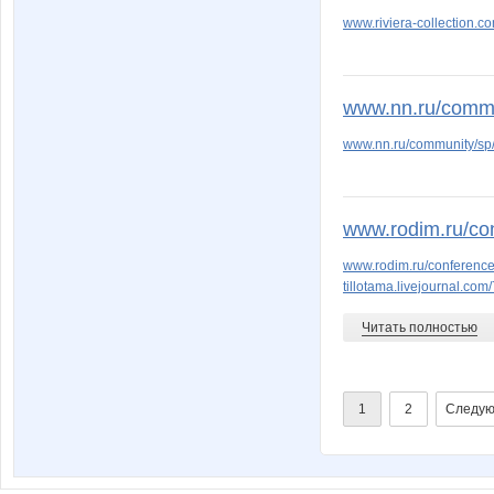
www.riviera-collection.c
www.nn.ru/commu
www.nn.ru/community/s
www.rodim.ru/con
www.rodim.ru/conferenc
tillotama.livejournal.com
Читать полностью
1
2
Следую