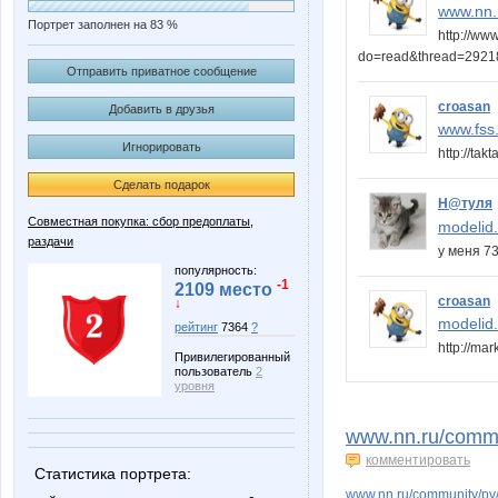
www.nn.
Портрет заполнен на 83 %
http://ww
do=read&thread=292
Отправить приватное сообщение
croasan
Добавить в друзья
www.fss.
Игнорировать
http://ta
Сделать подарок
Н@туля
Совместная покупка: сбор предоплаты,
modelid.
раздачи
у меня 
популярность:
-1
2109 место
croasan
↓
modelid.
рейтинг
7364
?
http://m
Привилегированный
пользователь
2
уровня
www.nn.ru/commun
комментировать
Статистика портрета:
www.nn.ru/community/pv/s