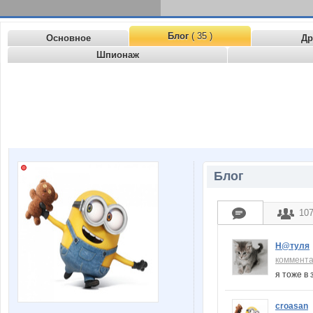
Блог
( 35 )
Основное
Др
Шпионаж
Блог
10
Н@туля
коммент
я тоже в
croasan