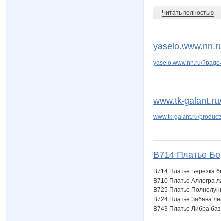
Читать полностью
yaselo.www.nn.ru
yaselo.www.nn.ru/?page=
www.tk-galant.ru
www.tk-galant.ru/produc
B714 Платье Бер
B714 Платье Березка бе
B710 Платье Аллегра ла
B725 Платье Полнолуние
B724 Платье Забава лен
B743 Платье Либра баз/