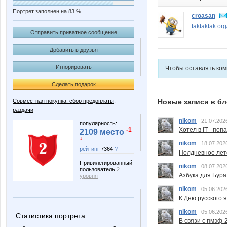
Портрет заполнен на 83 %
croasan
taktaktak.or
Отправить приватное сообщение
Добавить в друзья
Игнорировать
Чтобы оставлять ко
Сделать подарок
Новые записи в бл
Совместная покупка: сбор предоплаты,
раздачи
nikom
21.07.202
популярность:
Хотел в IT - поп
-1
2109 место
↓
nikom
18.07.202
рейтинг
7364
?
Полдневное лет
Привилегированный
nikom
08.07.202
пользователь
2
Азбука для Бура
уровня
nikom
05.06.202
К Дню русского 
nikom
05.06.202
Статистика портрета:
В связи с пмэф-