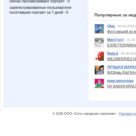
сейчас просматривают портрет - 0
зарегистрированные пользователи
посетившие портрет за 7 дней - 0
Популярные за не
Olgs
04.08.2026 
Фото вещей из ки
Мил@н@
01.08
ЕЛЛЕТТО!!!ДИК
Nata.li
05.08.202
WILDBERRIES Н
ЛУЧШАЯ МАРК
[b]Обувь Ralf Ri
комсомолочка
НУ КАКАЯ КРАСОТ
© 2026 ООО «Сеть городских порталов» ·
Реклама н