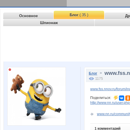
Блог
( 35 )
Основное
Др
Шпионаж
www.fss.n
>
Блог
1175
www.fss.nnov.ru/forum/i
Поделиться:
http://www.nn.ru/user.
www.nn.ru/community
1 комментарий