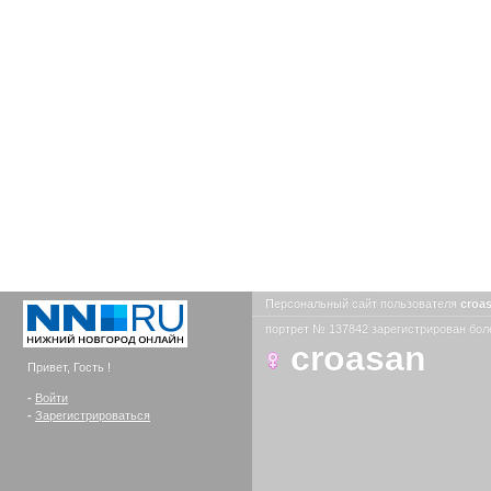
Персональный сайт пользователя
croa
портрет № 137842 зарегистрирован боле
croasan
Привет, Гость !
-
Войти
-
Зарегистрироваться